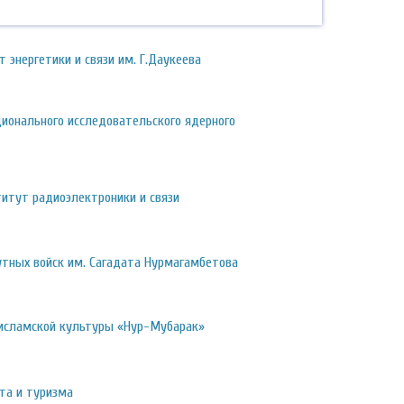
 энергетики и связи им. Г.Даукеева
ионального исследовательского ядерного
итут радиоэлектроники и связи
утных войск им. Сагадата Нурмагамбетова
 исламской культуры «Нур-Мубарак»
та и туризма