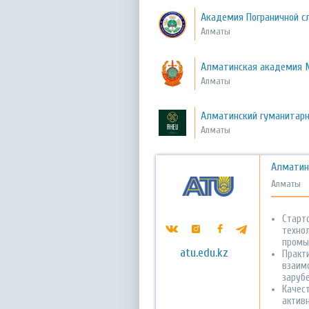
Академия Пограничной с
Алматы
Алматинская академия 
Алматы
Алматинский гуманитарн
Алматы
Алматин
Алматы
Старт
техно
промы
atu.edu.kz
Практ
взаим
заруб
Качес
актив