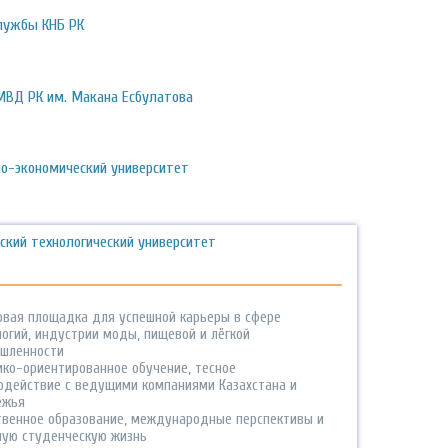
лужбы КНБ РК
МВД РК им. Макана Есбулатова
о-экономический университет
ский технологический университет
овая площадка для успешной карьеры в сфере
логий, индустрии моды, пищевой и лёгкой
шленности
ико-ориентированное обучение, тесное
одействие с ведущими компаниями Казахстана и
ежья
твенное образование, международные перспективы и
ную студенческую жизнь