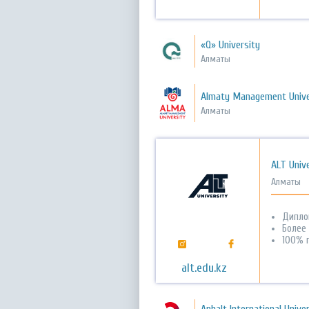
«Q» University
Алматы
Almaty Management Unive
Алматы
ALT Unive
Алматы
Дипло
Более
100% 
alt.edu.kz