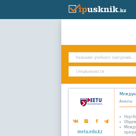
Междуна
Алматы
Ноутбу
Общеж
Между
metu.edu.kz
прогр