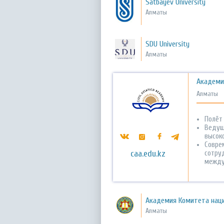
Satbayev University
Алматы
SDU University
Алматы
Академи
Алматы
Полёт 
Ведущ
высок
Совре
caa.edu.kz
сотру
между
Академия Комитета наци
Алматы