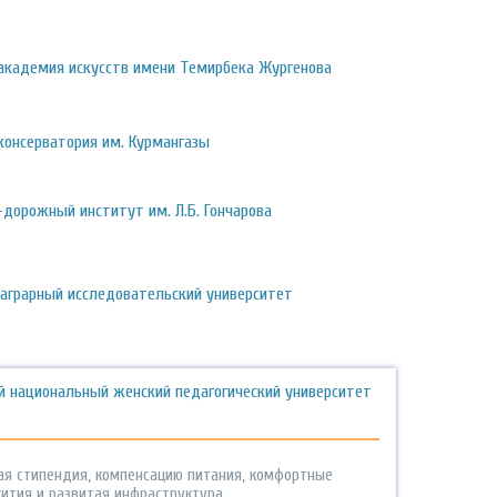
 академия искусств имени Темирбека Жургенова
консерватория им. Курмангазы
-дорожный институт им. Л.Б. Гончарова
 аграрный исследовательский университет
й национальный женский педагогический университет
ая стипендия, компенсацию питания, комфортные
ития и развитая инфраструктура