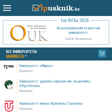
Топ ВУЗы 2026
Международный казахско-турецкий
Кызылординский открытый
университет им. Х.А. Ясави
университет
Город: Туркестан
Город: Кызылорда
ВСЕ УНИВЕРСИТЕТЫ
ШЫМКЕНТА
Университет «Мирас»
Шымкент
Университет дружбы народов им. академика
А.Куатбекова
Шымкент
Университет имени Жумабека Ташенева
Шымкент