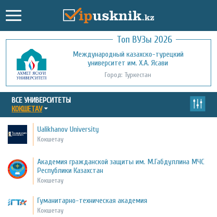
Топ ВУЗы 2026
Международный казахско-турецкий
Кызылординский открытый
университет им. Х.А. Ясави
университет
Город: Туркестан
Город: Кызылорда
ВСЕ УНИВЕРСИТЕТЫ
КОКШЕТАУ
Ualikhanov University
Кокшетау
Академия гражданской защиты им. М.Габдуллина МЧС
Республики Казахстан
Кокшетау
Гуманитарно-техническая академия
Кокшетау