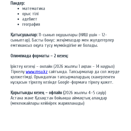
Пәндер:
математика
орыс тілі
әдебиет
география
Қатысушылар:
11-сынып оқушылары (НИШ үшін – 12-
сыныптар). Басты бонус: жеңімпаздар мен жүлдегерлер
емтихансыз оқуға түсу мүмкіндігіне ие болады.
Олимпиада форматы – 2 кезең:
Іріктеу кезеңі – онлайн (2026 жылғы 1 ақпан – 14 наурыз)
Тіркелу
www.msu.kz
сайтында. Тапсырмалар да сол жерде
қолжетімді. Орындалған тапсырмалардың сканерленген
нұсқасын тіркелу кезінде Google-формаға тіркеу қажет.
Қорытынды кезең – офлайн (
2026 жылғы 4–5 сәуір)
Астана және Қазақстан бойынша аймақтық алаңдар
(мекенжайлары кейінірек жарияланады)