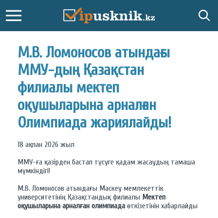
М.В. Ломоносов атындағы
ММУ-дың Қазақстан
филиалы мектеп
оқушыларына арналған
Олимпиада жариялайды!
18 ақпан 2026 жыл
ММУ-ға қазірден бастап түсуге қадам жасаудың тамаша
мүмкіндігі!
М.В. Ломоносов атындағы Мәскеу мемлекеттік
университетінің Қазақстандық филиалы
Мектеп
оқушыларына арналған олимпиада
өткізетінін хабарлайды