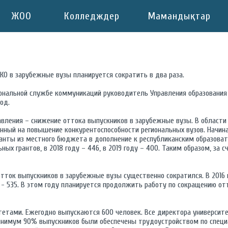
ЖОО
Колледждер
Мамандықтар
КО в зарубежные вузы планируется сократить в два раза.
иональной службе коммуникаций руководитель Управления образовани
од.
авления – снижение оттока выпускников в зарубежные вузы. В области
енный на повышение конкурентоспособности региональных вузов. Начиная
нты из местного бюджета в дополнение к республиканским образоват
ых грантов, в 2018 году – 446, в 2019 году – 400. Таким образом, за 
ток выпускников в зарубежные вузы существенно сократился. В 2016 г
9 - 535. В этом году планируется продолжить работу по сокращению от
тетами. Ежегодно выпускаются 600 человек. Все директора универси
инимум 90% выпускников были обеспечены трудоустройством по специа