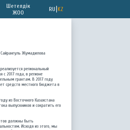
Шетелдік
RU
KZ
ЖОО
я Сайрангуль Жумадилова
 реализуется региональный
 с 2017 года, в регионе
ельным грантам. В 2017 году
счет средств местного бюджета в
оду из Восточного Казахстана
тока выпускников и сократить его
тетов должны быть
льностям. Исходя из этого, мы