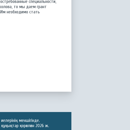
востребованные специальности,
жолова, то мы даем грант
 Им необходимо стать
иелерінің меншігінде.
құқықтар қорғалған 2026 ж.