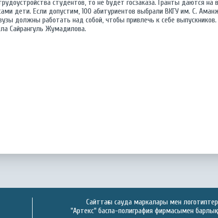
трудоустройства студентов, то не будет госзаказа. Гранты даются на 
ами дети. Если допустим, 100 абитуриентов выбрали ВКГУ им. С. Аман
вузы должны работать над собой, чтобы привлечь к себе выпускников.
ила Сайрангуль Жумадилова.
Сайттағы сауда маркалары мен логотиптер 
"Артекс" баспа-полиграфия фирмасымен барлық 