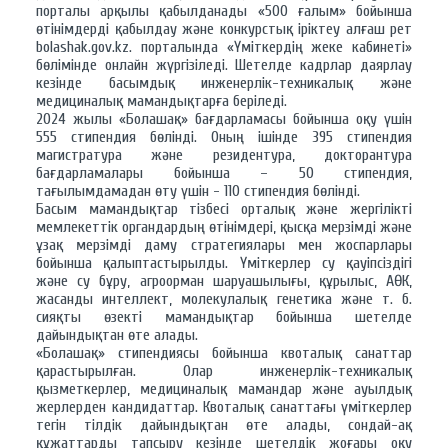
порталы арқылы қабылданады «500 ғалым» бойынша
өтінімдерді қабылдау және конкурстық іріктеу алғаш рет
bolashak.gov.kz. порталында «Үміткердің жеке кабинеті»
бөлімінде онлайн жүргізіледі. Шетелде кадрлар даярлау
кезінде басымдық инженерлік-техникалық және
медициналық мамандықтарға беріледі.
2024 жылы «Болашақ» бағдарламасы бойынша оқу үшін
555 стипендия бөлінді. Оның ішінде 395 стипендия
магистратура және резидентура, докторантура
бағдарламалары бойынша – 50 стипендия,
тағылымдамадан өту үшін - 110 стипендия бөлінді.
Басым мамандықтар тізбесі орталық және жергілікті
мемлекеттік органдардың өтінімдері, қысқа мерзімді және
ұзақ мерзімді даму стратегиялары мен жоспарлары
бойынша қалыптастырылды. Үміткерлер су қауіпсіздігі
және су бұру, агроорман шаруашылығы, құрылыс, АӨК,
жасанды интеллект, молекулалық генетика және т. б.
сияқты өзекті мамандықтар бойынша шетелде
дайындықтан өте алады.
«Болашақ» стипендиясы бойынша квоталық санаттар
қарастырылған. Олар инженерлік-техникалық
қызметкерлер, медициналық мамандар және ауылдық
жерлерден кандидаттар. Квоталық санаттағы үміткерлер
тегін тілдік дайындықтан өте алады, сондай-ақ
құжаттарды тапсыру кезінде шетелдік жоғары оқу