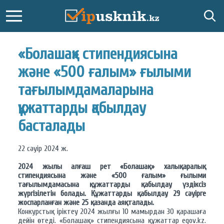
«Болашақ» стипендиясына
және «500 ғалым» ғылыми
тағылымдамаларына
құжаттарды қабылдау
басталады
22 сәуiр 2024 ж.
2024 жылы алғаш рет «Болашақ» халықаралық
стипендиясына және «500 ғалым» ғылыми
тағылымдамасына құжаттарды қабылдау үздіксіз
жүргізілетін болады. Құжаттарды қабылдау 29 сәуірге
жоспарланған және 25 қазанда аяқталады.
Конкурстық іріктеу 2024 жылғы 10 мамырдан 30 қарашаға
дейін өтеді. «Болашақ» стипендиясына құжаттар egov.kz.