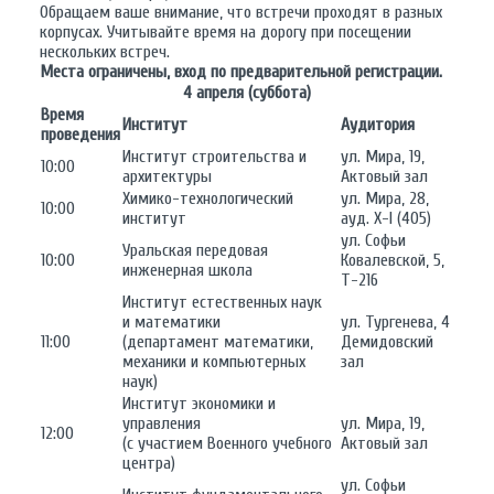
Обращаем ваше внимание, что встречи проходят в разных
корпусах. Учитывайте время на дорогу при посещении
нескольких встреч.
Места ограничены, вход по предварительной регистрации.
4 апреля (суббота)
Время
Институт
Аудитория
проведения
Институт строительства и
ул. Мира, 19,
10:00
архитектуры
Актовый зал
Химико-технологический
ул. Мира, 28,
10:00
институт
ауд. Х-I (405)
ул. Софьи
Уральская передовая
10:00
Ковалевской, 5,
инженерная школа
Т-216
Институт естественных наук
и математики
ул. Тургенева, 4
11:00
(департамент математики,
Демидовский
механики и компьютерных
зал
наук)
Институт экономики и
управления
ул. Мира, 19,
12:00
(с участием Военного учебного
Актовый зал
центра)
ул. Софьи