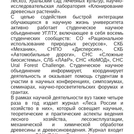
лесхоз, Уральский сад лечебных культур, научно-
исследовательская лаборатория «Клонирование
древесных растений».
С целью содействия быстрой интеграции
обучающихся в научную жизнь университета
активно работает студенческое научное
объединение УГЛТУ, включающее в себя восемь
студенческих сообществ: СО «Рациональное
использование природных ресурсов», СКБ
«Механик», СНПО «Дисперсия», СКБ
«Автомобильные дороги», СНС «Сложные
биосистемы», СЛБ «ЛАвР», СНС «КоМОД», СНС
Ural Forest Challenge. Студенческое научное
объединение информирует, координирует
деятельность и оказывает помощь студентам в
участии в научных конференциях, симпозиумах,
семинарах, научно-просветительских форумах и
грантах.
В рамках научной деятельности вуз также четыре
раза в год издает журнал «Леса России и
хозяйство в них», который освещает научные,
теоретические и практические аспекты ведения
лесного хозяйства, лесоэксплуатации,
механической и химической обработки
древесины и древесиноведения. Журнал входит