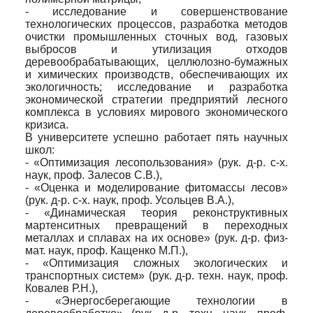
- исследование и совершенствование
технологических процессов, разработка методов
очистки промышленных сточных вод, газовых
выбросов и утилизация отходов
деревообрабатывающих, целлюлозно-бумажных
и химических производств, обеспечивающих их
экологичность; исследование и разработка
экономической стратегии предприятий лесного
комплекса в условиях мирового экономического
кризиса.
В университете успешно работает пять научных
школ:
- «Оптимизация лесопользования» (рук. д-р. с-х.
наук, проф. Залесов С.В.),
- «Оценка и моделирование фитомассы лесов»
(рук. д-р. с-х. наук, проф. Усольцев В.А.),
- «Динамическая теория реконструктивных
мартенситных превращений в переходных
металлах и сплавах на их основе» (рук. д-р. физ-
мат. наук, проф. Кащенко М.П.),
- «Оптимизация сложных экологических и
транспортных систем» (рук. д-р. техн. наук, проф.
Ковалев Р.Н.),
- «Энергосберегающие технологии в