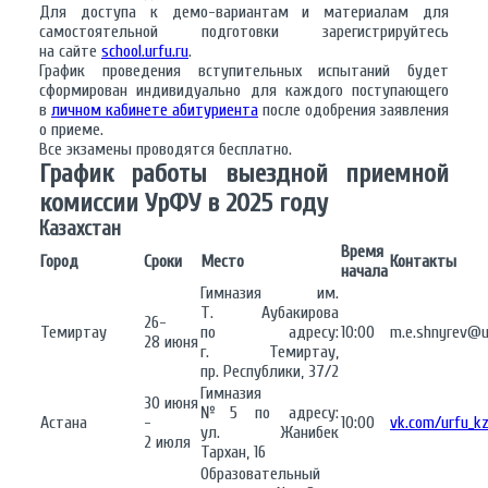
Для доступа к демо-вариантам и материалам для
самостоятельной подготовки зарегистрируйтесь
на сайте
school.urfu.ru
.
График проведения вступительных испытаний будет
сформирован индивидуально для каждого поступающего
в
личном кабинете абитуриента
после одобрения заявления
о приеме.
Все экзамены проводятся бесплатно.
График работы выездной приемной
комиссии УрФУ в 2025 году
Казахстан
Время
Город
Сроки
Место
Контакты
начала
Гимназия им.
Т. Аубакирова
26-
Темиртау
по адресу:
10:00
m.e.shnyrev@u
28 июня
г. Темиртау,
пр. Республики, 37/2
Гимназия
30 июня
№5 по адресу:
Астана
-
10:00
vk.com/urfu_k
ул. Жанибек
2 июля
Тархан, 16
Образовательный