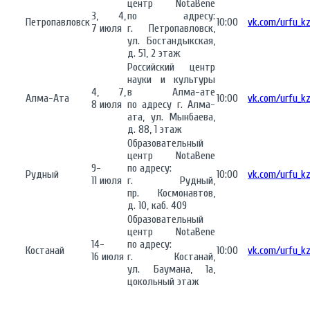
центр NotaBene
3, 4,
по адресу:
Петропавловск
10:00
vk.com/urfu_k
7 июля
г. Петропавловск,
ул. Бостандыкская,
д. 51, 2 этаж
Российский центр
науки и культуры
4, 7,
в Алма-ате
Алма-Ата
10:00
vk.com/urfu_k
8 июля
по адресу г. Алма-
ата, ул. Мынбаева,
д. 88, 1 этаж
Образовательный
центр NotaBene
9-
по адресу:
Рудный
10:00
vk.com/urfu_k
11 июля
г. Рудный,
пр. Космонавтов,
д. 10, каб. 409
Образовательный
центр NotaBene
14-
по адресу:
Костанай
10:00
vk.com/urfu_k
16 июля
г. Костанай,
ул. Баумана, 1а,
цокольный этаж