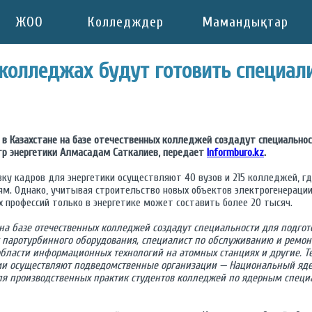
ЖОО
Колледждер
Мамандықтар
 колледжах будут готовить специал
 в Казахстане на базе отечественных колледжей создадут специальнос
тр энергетики Алмасадам Саткалиев, передает
Informburo.kz
.
вку кадров для энергетики осуществляют 40 вузов и 215 колледжей, г
м. Однако, учитывая строительство новых объектов электрогенерации,
 профессий только в энергетике может составить более 20 тысяч.
 на базе отечественных колледжей создадут специальности для подгот
у паротурбинного оборудования, специалист по обслуживанию и ремо
области информационных технологий на атомных станциях и другие. Те
и осуществляют подведомственные организации — Национальный яде
ля производственных практик студентов колледжей по ядерным специ