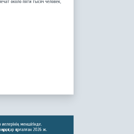
печат около пяти тысяч человек,
иелерінің меншігінде.
ұқықтар қорғалған 2026 ж.