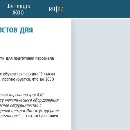
Шетелдік
RU
KZ
ЖОО
истов для
ти для подготовки персонала
де обучаются порядка 19 тысяч
 прогнозируется, что до 2030
овки персонала для АЭС:
нту механического оборудования
сное сотрудничество с
рный центр и Институт ядерной
альностям"
, — сказал Саткалиев