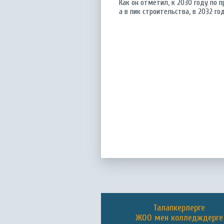
Как он отметил, к 2030 году по 
а в пик строительства, в 2032 го
Талапкерлерге
ЖОО мен колледждерге