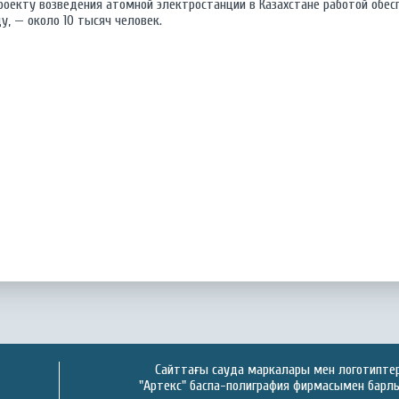
проекту возведения атомной электростанции в Казахстане работой обес
ду, — около 10 тысяч человек.
Сайттағы сауда маркалары мен логотиптер 
"Артекс" баспа-полиграфия фирмасымен барлық қ