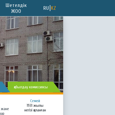
Шетелдік
RU
KZ
ЖОО
қабылдау комиссиясы
Семей
1931 жылы
е және
негізі қаланған
лар