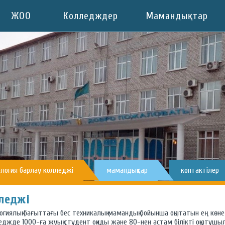
ЖОО
Колледждер
Мамандықтар
ология барлау колледжі
мамандықтар
контактілер
леджі
логиялық бағыттағы бес техникалық мамандық бойынша оқытатын ең көн
леджде 1000-ға жуық студент оқиды және 80-нен астам білікті оқытушы