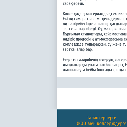
сабақ береді.
Колледждің материалдық-техникалық
Екі оқу ғимаратына модельдермен,
оқу тәжірибесінде алғашқы дағдыла
зертханалар кіреді. Оқу материалы
Бұрғылау станоктары, сейсмостанци
өндіріс процесінің атмосферасына е
колледжде топырақ, кен, су және т
зертханалар бар.
Егер сіз тәжірибенің өзгеруін, ла
қиындықтарды ұнататын болсаңыз, Е
жалпылауға бейім болсаңыз, онда с
Талапкерлерге
ЖОО мен колледждерге