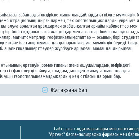
 базасы сабақтарды өндіріске жақын жағдайларда өткізуге мүмкіндік б
 демонстрациялық қондырғылармен, технологиялық циклдарды үйренуге 
рды алуға арналған құралдармен жабдықталған арнайы кабинеттер мен
ның бір бөлігі қолданыстағы жабдықтар мен аспаптар бойынша оқытылады
ялар, магнитометрлер, геофизикалық аспаптар — осының бәрі студент
нуге және бастапқы жұмыс дағдыларын игеруге мүмкіндік береді. Сондай
. б. аналитикалық зерттеулер жүргізуге арналған мамандандырылған
герь отынының өртенуін, романтиканы және ашушылардың өміріндегі
гер сіз фактілерді байқауға, шыдамдылықпен жинауға және оларды
із үшін геологиялық мамандықтардың кең отбасында орын бар.
Жатақхана бар
Сайттағы сауда маркалары мен логотиптер 
"Артекс" баспа-полиграфия фирмасымен барлық қ