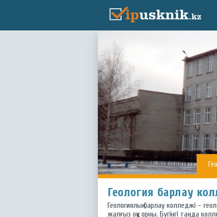
Ге
Геология барлау кол
Геологиялық барлау колледжі – гео
жалғыз оқу орны. Бүгінгі таңда кол