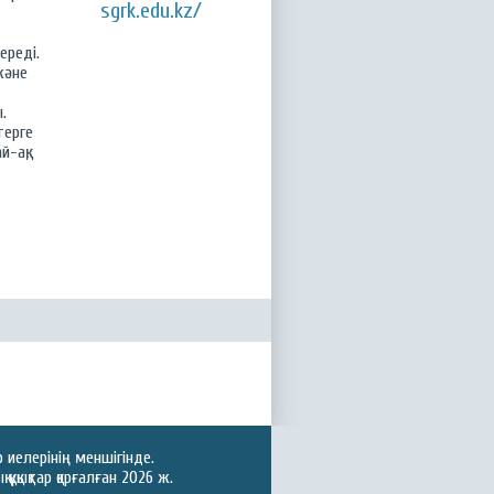
sgrk.edu.kz/
ереді.
және
.
терге
-ақ,
иелерінің меншігінде.
ұқықтар қорғалған 2026 ж.