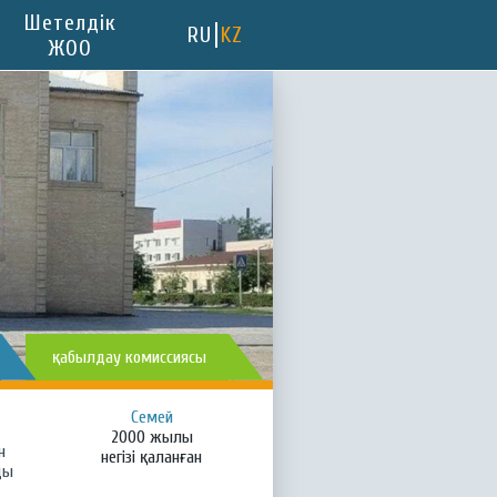
Шетелдік
RU
KZ
ЖОО
қабылдау комиссиясы
Семей
2000 жылы
н
негізі қаланған
ды