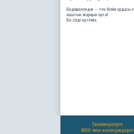
Біздің колледж — тек білім ордасы 
ашатын жарқын орта!
Біз сізді күтеміз.
Талапкерлерге
ЖОО мен колледждерге