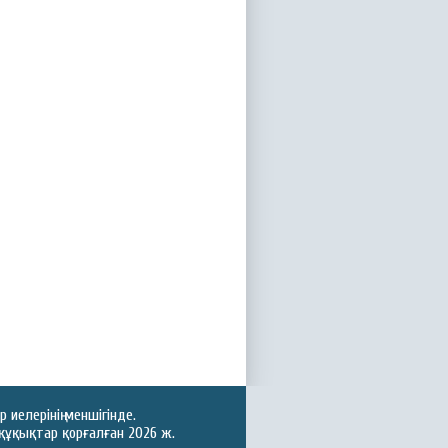
иелерінің меншігінде.
құқықтар қорғалған 2026 ж.