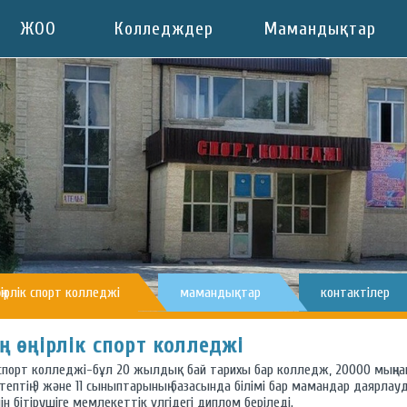
ЖОО
Колледждер
Мамандықтар
өңірлік спорт колледжі
мамандықтар
контактілер
ң өңірлік спорт колледжі
спорт колледжі-бұл 20 жылдық бай тарихы бар колледж, 20000 мыңна
ептің 9 және 11 сыныптарының базасында білімі бар мамандар даярлау
ін бітірушіге мемлекеттік үлгідегі диплом беріледі.