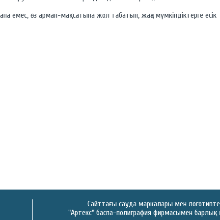
ғана емес, өз арман-мақсатына жол табатын, жаңа мүмкіндіктерге есік
Сайттағы сауда маркалары мен логотиптер 
"Артекс" баспа-полиграфия фирмасымен барлық 