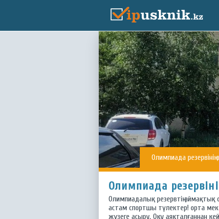
Олимпиада резервінің 
Олимпиада резервіні
Олимпиадалық резервтің аймақтық 
астам спортшы түлектер! орта мект
жүзеге асыру. Оқу аяқталғаннан кей