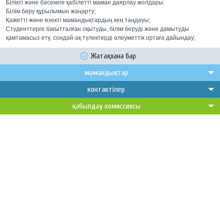
Білікті және бәсекеге қабілетті маман даярлау жолдары:
Білім беру құрылымын жаңарту;
Қажетті және өзекті мамандықтардың кең таңдауы;
Студенттерге бағытталған оқытуды, білім беруді және дамытуды
қамтамасыз ету, сондай-ақ түлектерді әлеуметтік ортаға дайындау;
Жатақхана бар
мамандықтар
контактілер
қабылдау комиссиясы