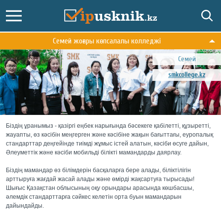
Семей жоғары көпсалалы колледжі
Семей
smkcollege.kz
Біздің ұранымыз - қазіргі еңбек нарығында бәсекеге қабілетті, құзыретті,
жауапты, өз кәсібін меңгерген және кәсібіне жақын бағыттағы, еуропалық
стандарттар деңгейінде тиімді жұмыс істей алатын, кәсіби өсуге дайын,
Әлеуметтік және кәсіби мобильді білікті мамандарды даярлау.
Біздің мамандар өз білімдерін басқаларға бере алады, біліктілігін
арттыруға жағдай жасай алады және өмірді жақсартуға тырысады!
Шығыс Қазақстан облысының оқу орындары арасында көшбасшы,
әлемдік стандарттарға сәйкес келетін орта буын мамандарын
дайындайды.