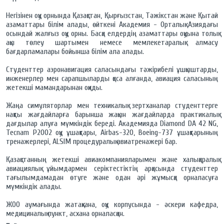
Негізінен оқу орнында Қазақстан, Қырғызстан, Тәжікстан және Қытай
азаматтары білім алады, өйткені Академия - Орталық Азиядағы
осындай жалғыз оқу орны. Басқа елдердiң азаматтары оқуына толық
ақы төлеу шартымен немесе мемлекетаралық алмасу
бағдарламалары бойынша бiлiм ала алады.
Студенттер аэронавигация саласындағы тәжірибелі ұшқыштарды,
инженерлер мен сарапшыларды қоса алғанда, авиация саласының
жетекші мамандарынан оқиды.
Жаңа симуляторлар мен техникалық зертханалар студенттерге
нақты жағдайларға барынша жақын жағдайларда практикалық
дағдылар алуға мүмкіндік береді. Академияда Diamond DA 42 NG,
Tecnam P2002 оқу ұшақтары, Airbas-320, Boeing-737 ұшақтарының
тренажерлері, ALSIM процедуралық авиатренажері бар.
Қазақстанның жетекші авиакомпанияларымен және халықаралық
авиациялық ұйымдармен серіктестіктің арқасында студенттер
тағылымдамадан өтуге және одан әрі жұмысқа орналасуға
мүмкіндік алады.
ЖОО аумағында жатақхана, оқу корпусында - әскери кафедра,
медициналық пункт, асхана орналасқан.