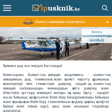
Азаматтық авиация академиясы
Алматы
caa.edu.kz
Арманға ұшу осы жерден басталады!
Алматыдағы Азаматтық авиация академиясы - азаматтық
авиацияның ұшу, техникалық және қызмет көрсету құрамының
инженерлері мен техниктерін даярлау, сондай-ақ азаматтық
авиация кәсіпорындары мамандарын қайта даярлау және
біліктілігін арттыру жөніндегі жоғары оқу орны. Оқыту - күндізгі
нысан бойынша, қысқартылған білім беру бағдарламалары бойынша
және қашықтықтан білім беру технологиясын қолдану арқылы; қазақ (тек
бірінші және екінші курс), орыс және ағылшын тілдерінде
жүргізіледі.