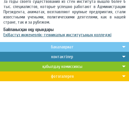
За годы своего существования из стен института вышло более 6
тыс. специалистов, которые успешно работают в Администрации
Президента, акиматах, возглавляют крупные предприятия, стали
известными учеными, политическими деятелями, как в нашей
стране, так и за рубежом.
Байланысқан оқу орындары
Екібастұз инженерлік-техникалық институтының колледжі
бакалавриат
контактілер
қабылдау комиссиясы
фотогалерея