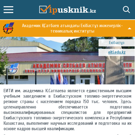
Академик Қ. Сәтбаев атындағы Екібастұз инженерлік-
техникалық институты
Екібастұз
eiti.edu.kz
ЕИТИ им. академика К.Сатпаева является единственным высшим
учебным заведением в Екибастузском топливо-энергетическом
регионе страны с населением порядка 150 тыс. человек. Здесь
целенаправленно обеспечивается подготовка
высококвалифицированных специалистов для предприятий
Екибастузского топливно-энергетического комплекса и Республики
Казахстана, выполнение научных исследований и подготовка на их
основе кадров высшей квалификации.