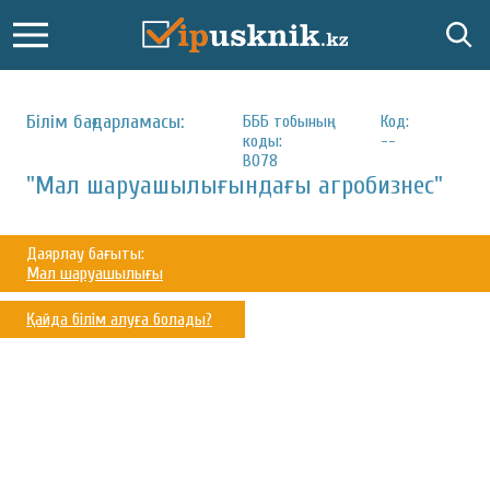
Білім бағдарламасы:
БББ тобының
Код:
коды:
--
B078
"Мал шаруашылығындағы агробизнес"
Даярлау бағыты:
Мал шаруашылығы
Қайда білім алуға болады?