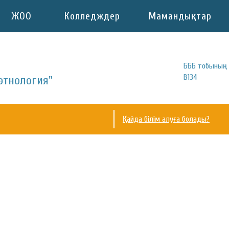
ЖОО
Колледждер
Мамандықтар
БББ тобының 
B134
этнология"
Қайда білім алуға болады?