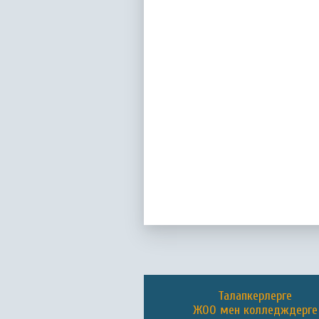
Талапкерлерге
ЖОО мен колледждерге