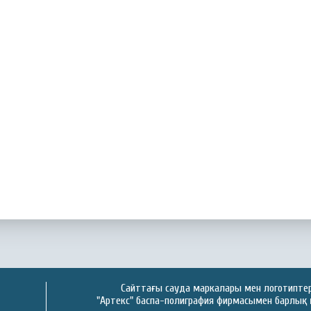
Сайттағы сауда маркалары мен логотиптер 
"Артекс" баспа-полиграфия фирмасымен барлық 