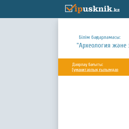
Білім бағдарламасы:
"Археология және 
Даярлау бағыты:
Гуманитарлық ғылымдар