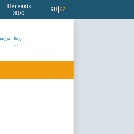
Шетелдік
RU
KZ
ЖОО
коды:
Код:
--