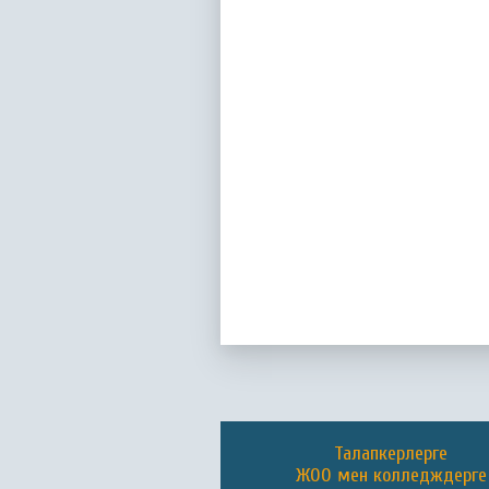
Талапкерлерге
ЖОО мен колледждерге