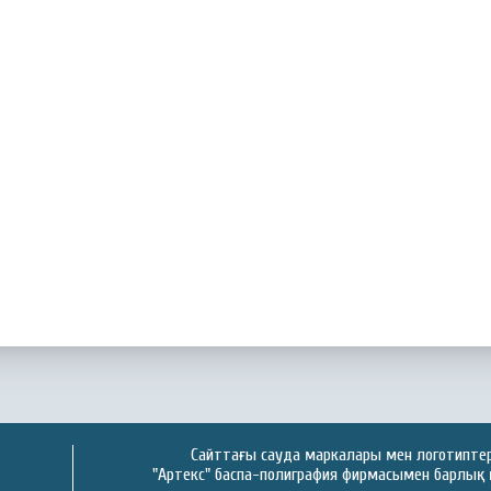
Сайттағы сауда маркалары мен логотиптер 
"Артекс" баспа-полиграфия фирмасымен барлық 