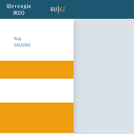
Шетелдік
RU
KZ
ЖОО
Код:
04120100