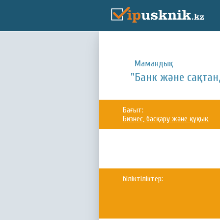
Мамандық:
"Банк және сақтан
Бағыт:
Бизнес, басқару және құқық
біліктіліктер: