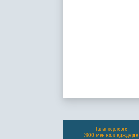
Талапкерлерге
ЖОО мен колледждерге