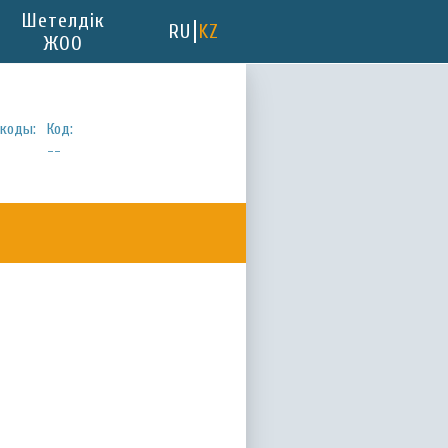
Шетелдік
RU
KZ
ЖОО
коды:
Код:
--