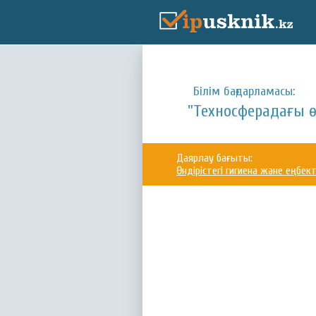
Білім бағдарламасы:
"Техносферадағы өм
Даярлау бағыты:
Өндірістегі гигиена және еңбект