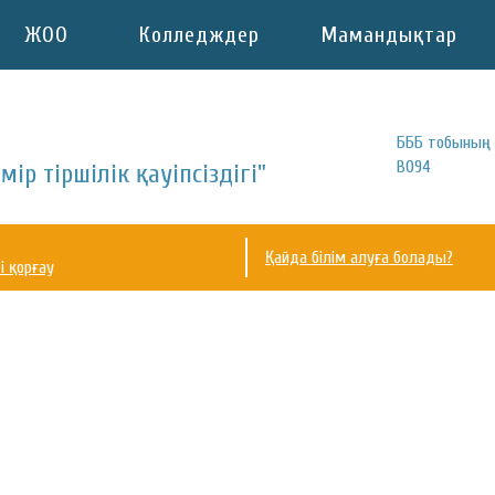
ЖОО
Колледждер
Мамандықтар
БББ тобының 
B094
ір тіршілік қауіпсіздігі"
Қайда білім алуға болады?
і қорғау