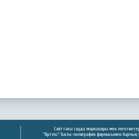
Сайттағы сауда маркалары мен логотиптер 
"Артекс" баспа-полиграфия фирмасымен барлық 