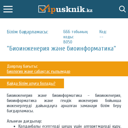
Білім бағдарламасы:
БББ тобының
Код:
коды:
--
B050
"Биоинженерия және биоинформатика"
Даярлау бағыты:
Биология және сабақтас ғылымдар
Қайда білім алуға болады?
Биоинженерия және биоинформатика – биоинженерия,
биоинформатика және гендік инженерия бойынша
инженерлерді дайындауға арналған заманауи білім беру
бағдарламасы.
Алынған дағдылар:
Қолданбалы есептерді шешу үшін алгоритмдерді құру,