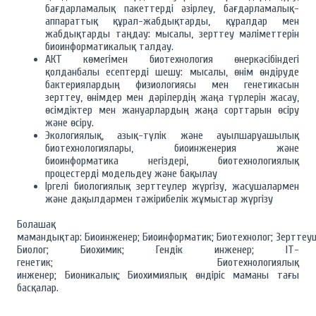
бағдарламалық пакеттерді әзірлеу, бағдарламалық-
аппараттық құрал-жабдықтарды, құралдар мен
жабдықтарды таңдау: мысалы, зерттеу мәліметтерін
биоинформатикалық талдау.
АКТ көмегімен биотехнология өнеркәсібіндегі
қолданбалы есептерді шешу: мысалы, өнім өндіруде
бактериялардың физиологиясы мен генетикасын
зерттеу, өнімдер мен дәрілердің жаңа түрлерін жасау,
өсімдіктер мен жануарлардың жаңа сорттарын өсіру
және өсіру.
Экологиялық, азық-түлік және ауылшаруашылық
биотехнологиялары, биоинженерия және
биоинформатика негіздері, биотехнологиялық
процестерді модельдеу және бақылау
Іргелі биологиялық зерттеулер жүргізу, жасушалармен
және дақылдармен тәжірибелік жұмыстар жүргізу
Болашақ
мамандықтар: Биоинженер; Биоинформатик; Биотехнолог; Зерттеу
Биолог; Биохимик; Гендік инженер; IT-
генетик; Биотехнологиялық
инженер; Бионикалық; Биохимиялық өндіріс маманы тағы
басқалар.