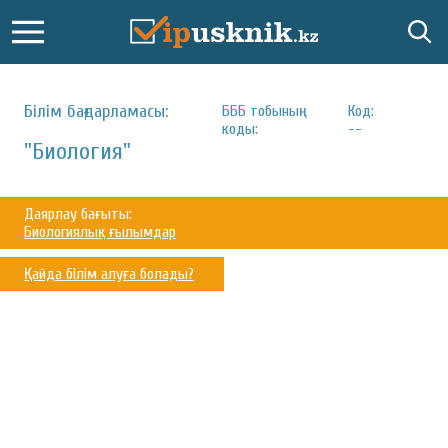
Білім бағдарламасы:
БББ тобының
Код:
коды:
--
"Биология"
Даярлау бағыты:
Биологиялық ғылымдар
Қайда білім алуға болады?