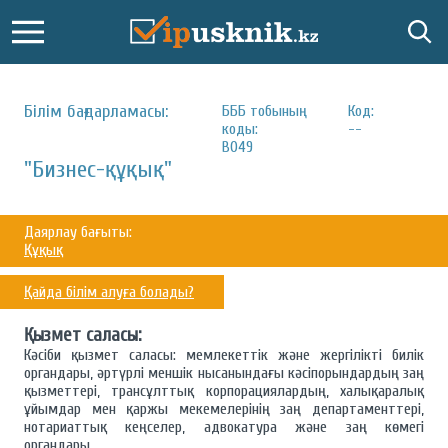
Білім бағдарламасы:
БББ тобының
Код:
коды:
--
B049
"Бизнес-құқық"
Даярлау бағыты:
Құқық
Қайда білім алуға болады?
Қызмет саласы:
Кәсіби қызмет саласы: мемлекеттік және жергілікті билік
органдары, әртүрлі меншік нысанындағы кәсіпорындардың заң
қызметтері, трансұлттық корпорациялардың, халықаралық
ұйымдар мен қаржы мекемелерінің заң департаменттері,
нотариаттық кеңселер, адвокатура және заң көмегі
органдары.