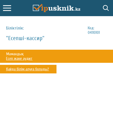
Біліктілік:
Код:
04110101
"Есепші-кассир"
Мамандық:
Есеп және аудит
Қайда білім алуға болады?