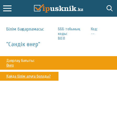
Білім бағдарламасы:
БББ тобының
Код:
коды:
--
B031
"Сәндік өнер"
Даярлау бағыты:
Өнер
Қайда білім алуға болады?