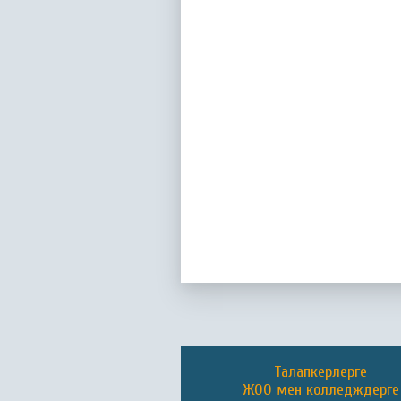
Талапкерлерге
ЖОО мен колледждерге