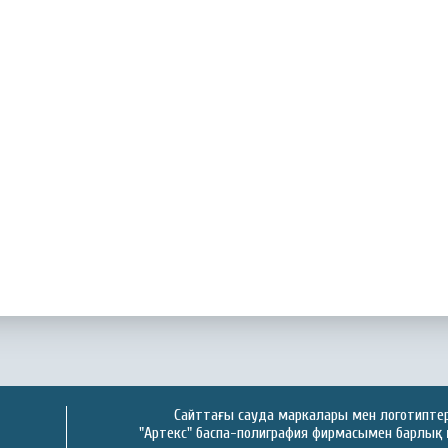
Сайттағы сауда маркалары мен логотиптер 
"Артекс" баспа-полиграфия фирмасымен барлық 