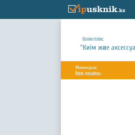
Біліктілік:
"Киім және аксесс
Мамандық:
Киім дизайны