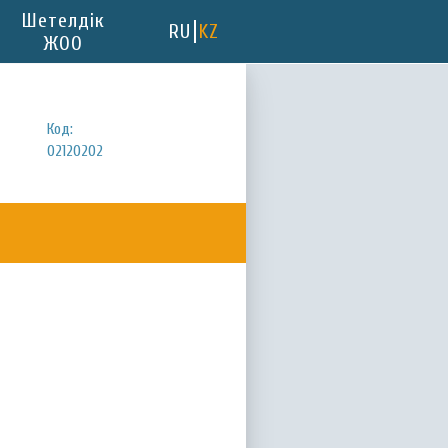
Шетелдік
RU
KZ
ЖОО
Код:
02120202