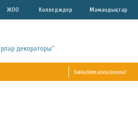
ЖОО
Колледждер
Мамандықтар
уарлар декораторы"
Қайда білім алуға болады?