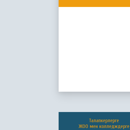
Талапкерлерге
ЖОО мен колледждерге