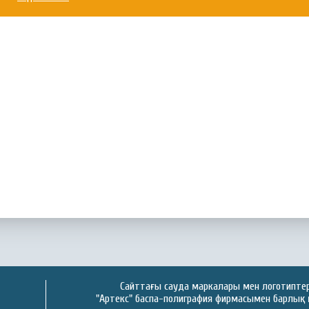
Сайттағы сауда маркалары мен логотиптер 
"Артекс" баспа-полиграфия фирмасымен барлық 