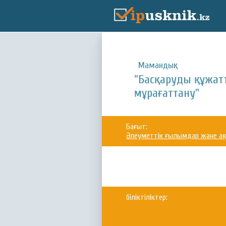
Мамандық:
"Басқаруды құжат
мұрағаттану"
Бағыт:
Әлеуметтік ғылымдар және ақ
біліктіліктер: