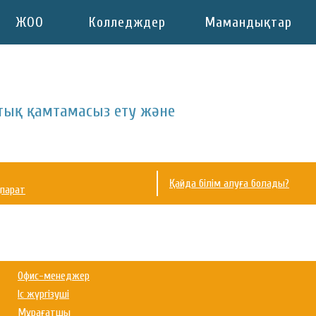
ЖОО
Колледждер
Мамандықтар
тық қамтамасыз ету және
Қайда білім алуға болады?
парат
Офис-менеджер
Іс жүргізуші
Мұрағатшы