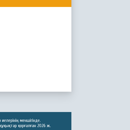
иелерінің меншігінде.
құқықтар қорғалған 2026 ж.