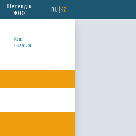
Шетелдік
RU
KZ
ЖОО
Код:
03220200