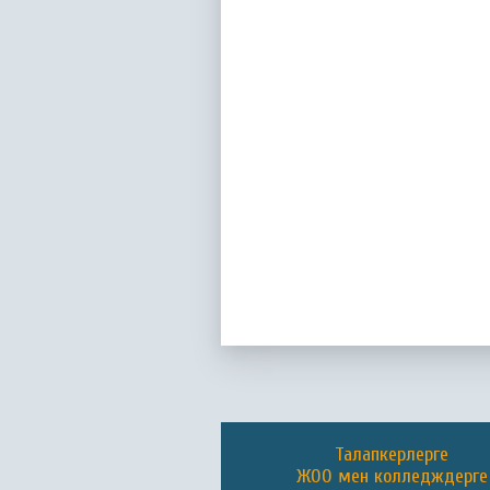
Талапкерлерге
ЖОО мен колледждерге