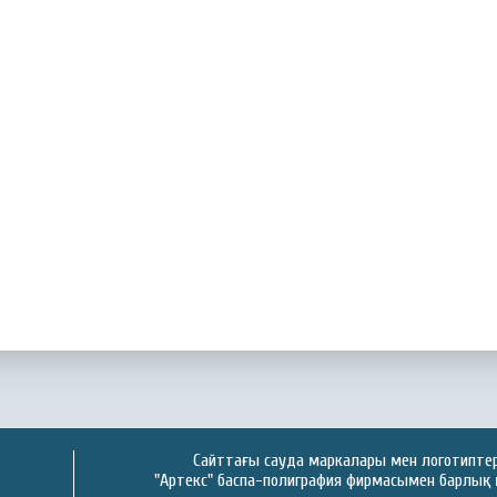
Сайттағы сауда маркалары мен логотиптер 
"Артекс" баспа-полиграфия фирмасымен барлық 