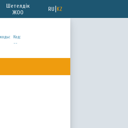
Шетелдік
RU
KZ
ЖОО
коды:
Код:
--