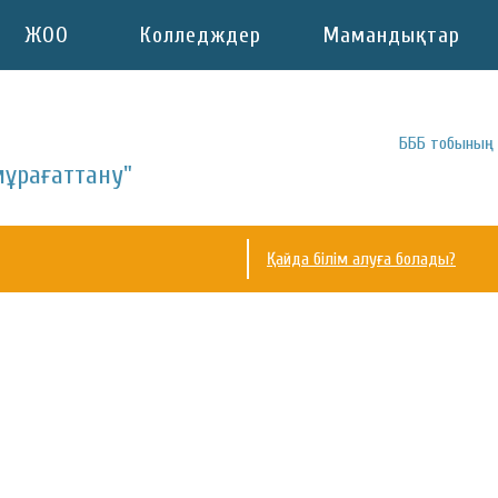
ЖОО
Колледждер
Мамандықтар
БББ тобының 
мұрағаттану"
Қайда білім алуға болады?