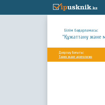
Білім бағдарламасы:
"Құжаттану және 
Даярлау бағыты:
Тарих және археология