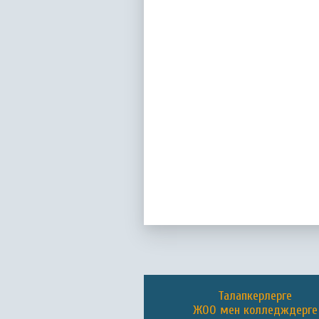
Талапкерлерге
ЖОО мен колледждерге