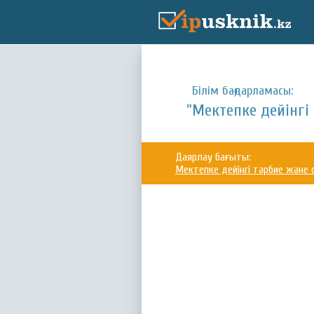
Білім бағдарламасы:
"Мектепке дейінгі
Даярлау бағыты:
Мектепке дейінгі тәрбие және