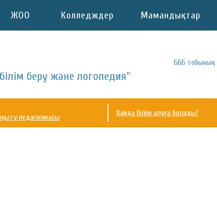
ЖОО
Колледждер
Мамандықтар
БББ тобының 
 білім беру және логопедия"
Қайда білім алуға болады?
 оқыту педагогикасы