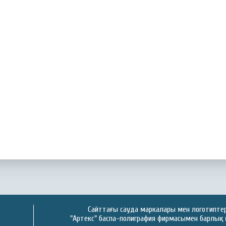
Сайттағы сауда маркалары мен логотиптер 
"Артекс" баспа-полиграфия фирмасымен барлық 