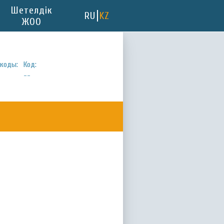
Шетелдік
RU
KZ
ЖОО
коды:
Код:
--