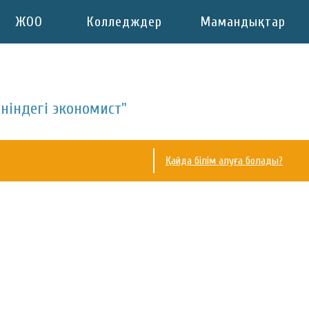
ЖОО
Колледждер
Мамандықтар
ніндегі экономист"
Қайда білім алуға болады?