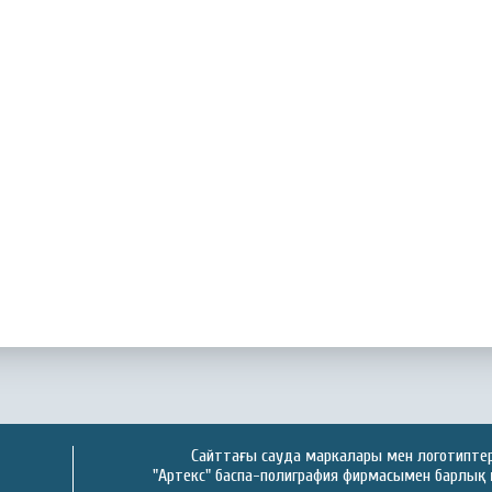
Сайттағы сауда маркалары мен логотиптер 
"Артекс" баспа-полиграфия фирмасымен барлық 