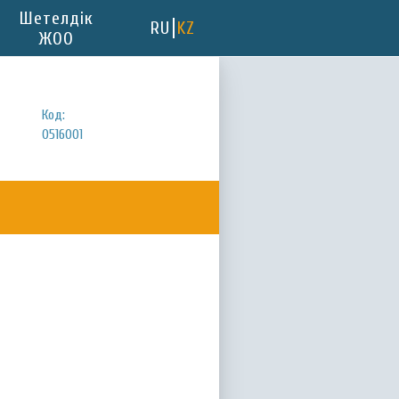
Шетелдік
RU
KZ
ЖОО
Код:
0516001