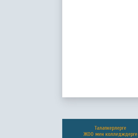
Талапкерлерге
ЖОО мен колледждерге