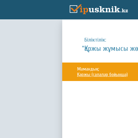
Біліктілік:
"Қаржы жұмысы жө
Мамандық:
Қаржы (салалар бойынша)