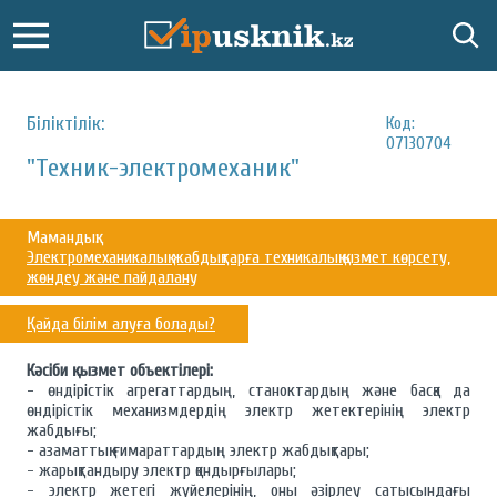
Біліктілік:
Код:
07130704
"Техник-электромеханик"
Мамандық:
Электромеханикалық жабдықтарға техникалық қызмет көрсету,
жөндеу және пайдалану
Қайда білім алуға болады?
Кәсіби қызмет объектілері:
- өндірістік агрегаттардың, станоктардың және басқа да
өндірістік механизмдердің электр жетектерінің электр
жабдығы;
- азаматтық ғимараттардың электр жабдықтары;
- жарықтандыру электр қондырғылары;
- электр жетегі жүйелерінің, оны әзірлеу сатысындағы