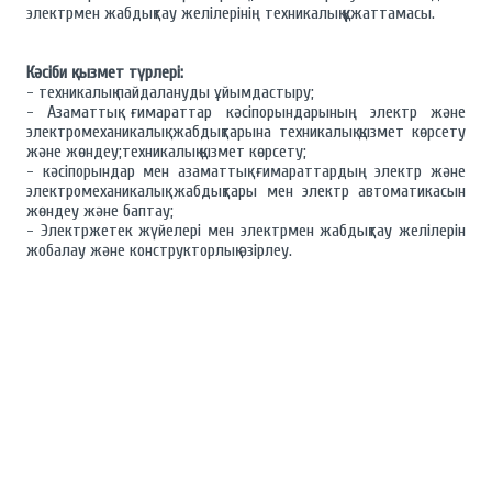
электрмен жабдықтау желілерінің техникалық құжаттамасы.
Кәсіби қызмет түрлері:
- техникалық пайдалануды ұйымдастыру;
- Азаматтық ғимараттар кәсіпорындарының электр және
электромеханикалық жабдықтарына техникалық қызмет көрсету
және жөндеу;техникалық қызмет көрсету;
- кәсіпорындар мен азаматтық ғимараттардың электр және
электромеханикалық жабдықтары мен электр автоматикасын
жөндеу және баптау;
- Электржетек жүйелері мен электрмен жабдықтау желілерін
жобалау және конструкторлық әзірлеу.