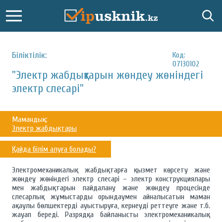
Біліктілік:
Код:
07130102
"Электр жабдықтарын жөндеу жөніндегі
электр слесарі"
Мамандық:
Электр жабдықтары
Қайда білім алуға болады?
Электромеханикалық жабдықтарға қызмет көрсету және
жөндеу жөніндегі электр слесарі – электр конструкциялары
мен жабдықтарын пайдалану және жөндеу процесінде
слесарлық жұмыстарды орындаумен айналысатын маман
ақаулы бөлшектерді ауыстыруға, кернеуді реттеуге және т.б.
жауап береді. Разрядқа байланысты электромеханикалық