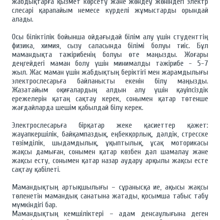
жабдықтарға қызмет көрсету және жөндеу жөніндегі электр
слесарі қарапайым немесе күрделі жұмыстарды орындай
алады.
Осы біліктілік бойынша ойдағыдай білім алу үшін студенттің
физика, химия, сызу саласында білімі болуы тиіс. Бұл
мамандықта тәжірибенің болуы өте маңызды. Жоғары
деңгейдегі маман болу үшін минималды тәжірибе - 5-7
жыл. Жас маман үшін жабдықтың беріктігі мен жарамдылығы
электрослесарьға байланысты екенін білу маңызды.
Жазатайым оқиғалардың алдын алу үшін қауіпсіздік
ережелерін қатаң сақтау керек, сонымен қатар төтенше
жағдайларда шешім қабылдай білу керек.
Электрослесарьға бірқатар жеке қасиеттер қажет:
жауапкершілік, байқампаздық, еңбекқорлық, дәлдік, стресске
төзімділік, шыдамдылық, ұқыптылық, ұсақ моторикасы
жақсы дамыған, сонымен қатар көзбен дәл шамалау және
жақсы есту, сонымен қатар назар аудару арқылы жақсы есте
сақтау қабілеті.
Мамандықтың артықшылығы – сұранысқа ие, ақысы жақсы
төленетін мамандық санатына жатады, қосымша табыс табу
мүмкіндігі бар.
Мамандықтың кемшіліктері – адам денсаулығына деген