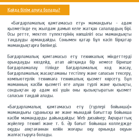
Қайда білім алуға болады?
«Бағдарламалық қамтамасыз ету» мамандығы - адам
қызметінде ең жылдам дамып келе жатқан салалардың бірі.
Осы ретте, мектеп түлектерінің көпшілігі осы мамандықты
таңдауды армандайды. Сонымен қатар бұл кәсіп бірқатар
мамандықтарға бөлінеді.
Бағдарламалық қамтамасыз ету техникалық міндеттерді
орындауды көздейд, атап айтқанда бір немесе бірнеше
бағдарламалау тілінде бағдарламалық код жасау,
бағдарламалық жасақтаманы тестілеу және сапасын тексеру,
компьютерлік техникаға техникалық қызмет көрсету. Бұл
маманның кәсіби қызметі өте алуан түрлі және қызықты,
сондықтан әр адам өзі үшін оны қызықтыратын қызмет
саласын таңдай алады.
«Бағдарламалық қамтамасыз ету (түрлері бойынша)»
мамандығы сұранысқа ие және мынадай бағыттар бойынша
кәсіби мамандарды дайындайды: Web дизайнер; Ақпараттық
жүйелер технигі және т. б. Әр бағыт бойынша колледжде
оқуды аяқтағаннан кейін жоғары оқу орнында оқуын
жалғастыруға болады.