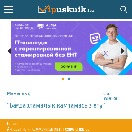
Мамандық:
Код:
06130100
"Бағдарламалық қамтамасыз ету"
Бағыт:
Ақпараттық-коммуникативті технологиялар