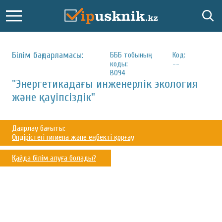
Білім бағдарламасы:
БББ тобының
Код:
коды:
--
B094
"Энергетикадағы инженерлік экология
және қауіпсіздік"
Даярлау бағыты:
Өндірістегі гигиена және еңбекті қорғау
Қайда білім алуға болады?