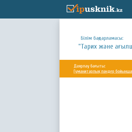
Білім бағдарламасы:
"Тарих және ағылш
Даярлау бағыты:
Гуманитарлық пәндер бойынша