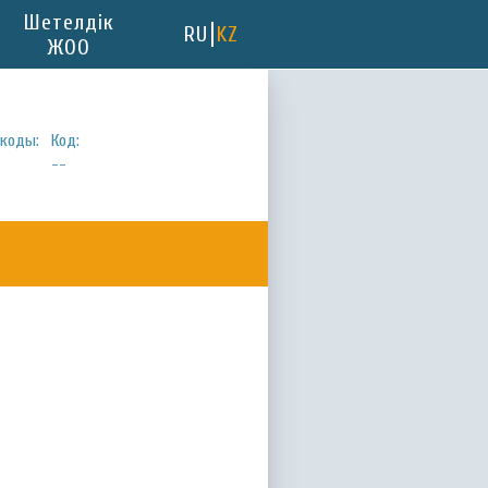
Шетелдік
RU
KZ
ЖОО
коды:
Код:
--