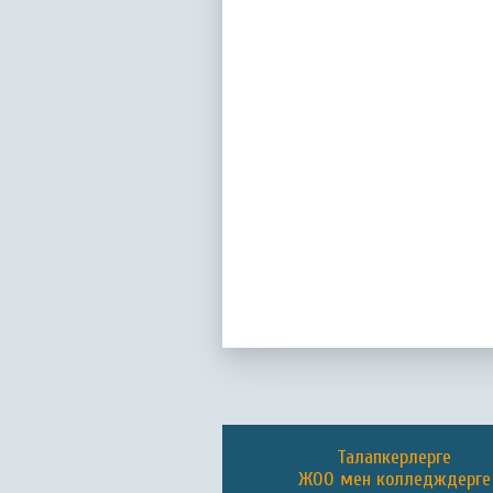
Талапкерлерге
ЖОО мен колледждерге