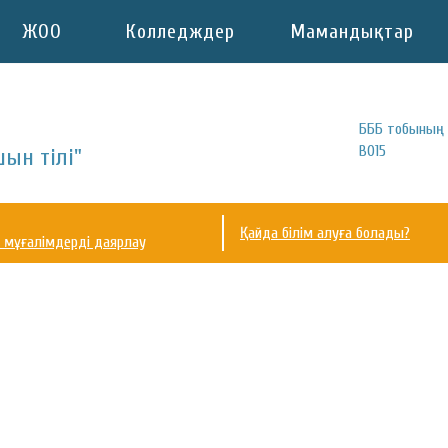
ЖОО
Колледждер
Мамандықтар
БББ тобының 
В015
ын тілі"
Қайда білім алуға болады?
 мұғалімдерді даярлау