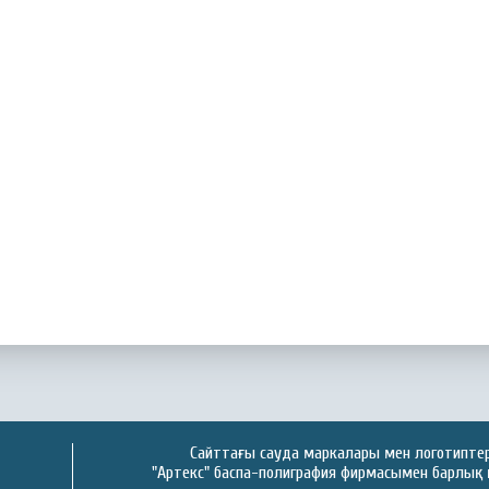
Сайттағы сауда маркалары мен логотиптер 
"Артекс" баспа-полиграфия фирмасымен барлық 