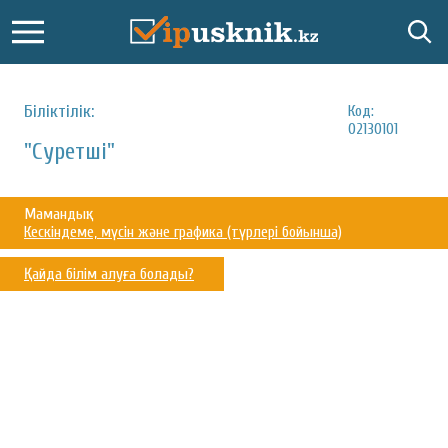
Біліктілік:
Код:
02130101
"Суретші"
Мамандық:
Кескіндеме, мүсін және графика (түрлері бойынша)
Қайда білім алуға болады?