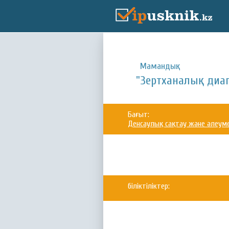
Мамандық:
"Зертханалық диа
Бағыт:
Денсаулық сақтау және әлеум
біліктіліктер: