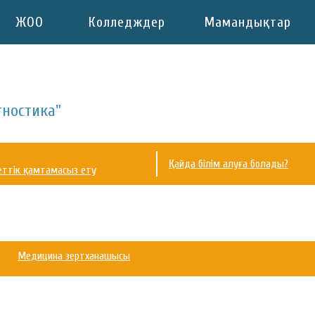
ЖОО
Колледждер
Мамандықтар
гностика"
Қайда білім алуға болады?
еттік қамтамасыз ету
Медицина зертханашысы