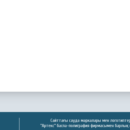
Сайттағы сауда маркалары мен логотиптер 
"Артекс" баспа-полиграфия фирмасымен барлық 