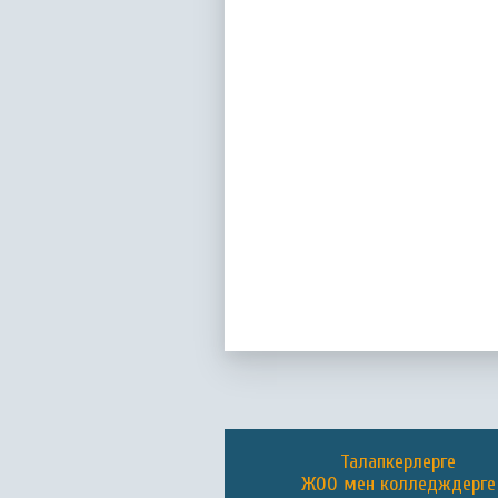
Талапкерлерге
ЖОО мен колледждерге