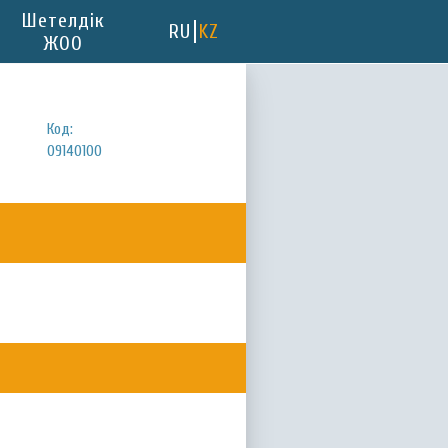
Шетелдік
RU
KZ
ЖОО
Код:
09140100