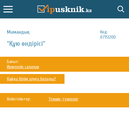
Мамандық:
Код:
07151200
"Құю өндірісі"
Бағыт:
Инжерлік салалар
Қайда білім алуға болады?
біліктіліктер:
Техник-технолог