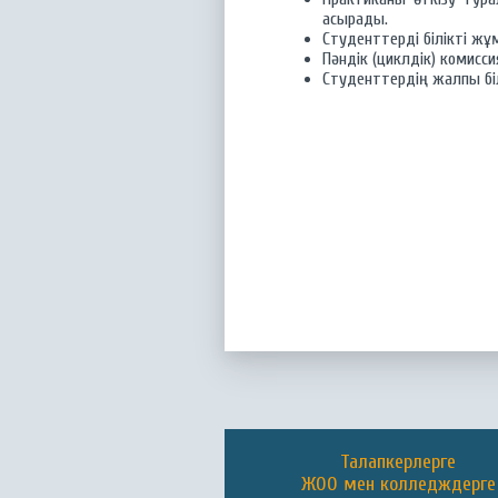
асырады.
Студенттерді білікті ж
Пәндік (циклдік) комис
Студенттердің жалпы бі
Талапкерлерге
ЖОО мен колледждерге