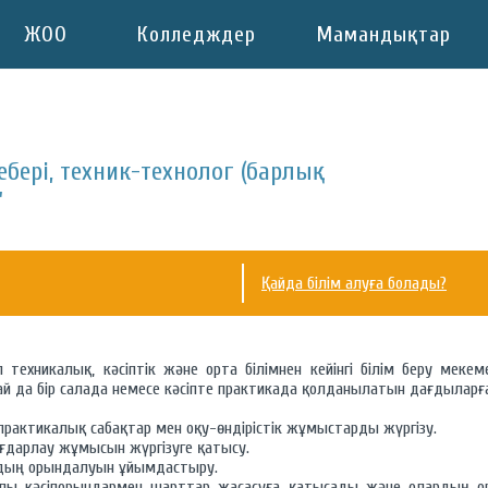
ЖОО
Колледждер
Мамандықтар
шебері, техник-технолог (барлық
"
Қайда білім алуға болады?
 техникалық, кәсіптік және орта білімнен кейінгі білім беру мекем
й да бір салада немесе кәсіпте практикада қолданылатын дағдыларғ
практикалық сабақтар мен оқу-өндірістік жұмыстарды жүргізу.
ағдарлау жұмысын жүргізуге қатысу.
дың орындалуын ұйымдастыру.
алы кәсіпорындармен шарттар жасасуға қатысады және олардың 