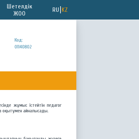
Шетелдік
RU
KZ
ЖОО
Код:
01140802
есінде жұмыс істейтін педагог
а оқытумен айналысады.
орындалуын бақылауды жүзеге