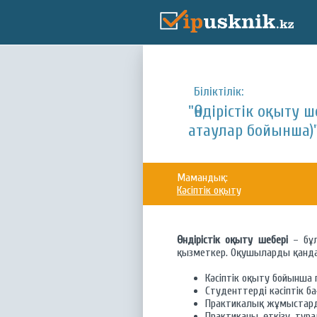
Біліктілік:
"Өндірістік оқыту 
атаулар бойынша)
Мамандық:
Кәсіптік оқыту
Өндірістік оқыту шебері
– бұл
қызметкер. Оқушыларды қанда
Кәсіптік оқыту бойынша 
Студенттерді кәсіптік б
Практикалық жұмыстар
Практиканы өткізу тур