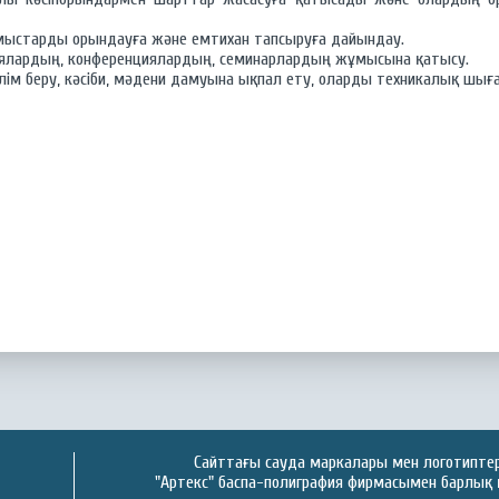
ұмыстарды орындауға және емтихан тапсыруға дайындау.
сиялардың, конференциялардың, семинарлардың жұмысына қатысу.
лім беру, кәсіби, мәдени дамуына ықпал ету, оларды техникалық шы
Сайттағы сауда маркалары мен логотиптер 
"Артекс" баспа-полиграфия фирмасымен барлық 