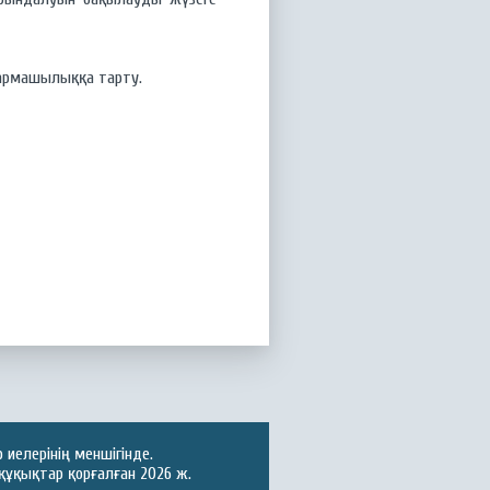
ғармашылыққа тарту.
иелерінің меншігінде.
құқықтар қорғалған 2026 ж.