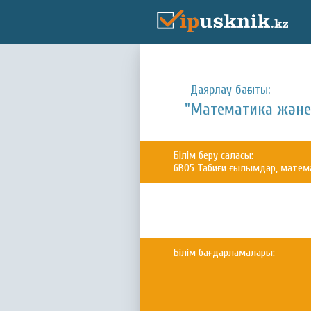
Даярлау бағыты:
"Математика және
Білім беру саласы:
6B05 Табиғи ғылымдар, матем
Білім бағдарламалары: