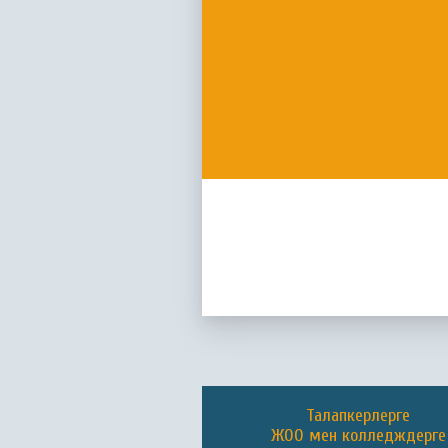
Талапкерлерге
ЖОО мен колледждерге