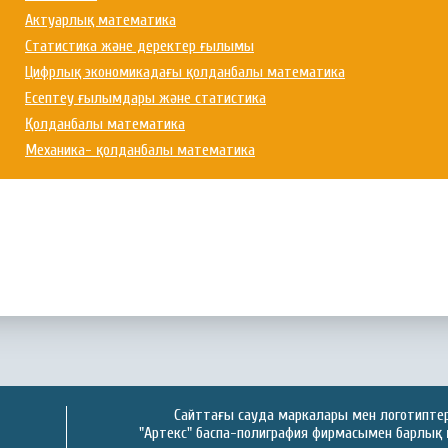
Актуарлық математика
Статистика және деректер ғылымы
Цифрлық экономикадағы қолданбалы математика
Есептеу ғылымдары және статистика
Қолданбалы математика
Механика- қолданбалы математика
Сайттағы сауда маркалары мен логотиптер 
"Артекс" баспа-полиграфия фирмасымен барлық 