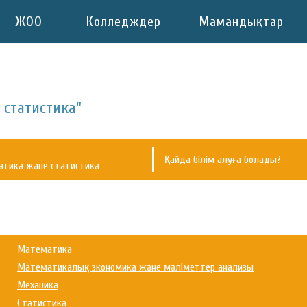
ЖОО
Колледждер
Мамандықтар
 статистика"
Қайда білім алуға болады?
атика және статистика
Математика
Математикалық экономика және мәліметтер анализы
Механика
Статистика