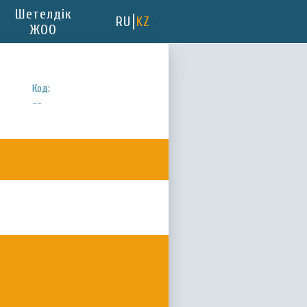
Шетелдік
RU
KZ
ЖОО
Код:
--