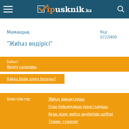
Мамандық:
Код:
07221400
"Жиһаз өндірісі"
Бағыт:
Өңдеу салалары
Қайда білім алуға болады?
біліктіліктер:
Жиһаз жинақтаушы
Сғаш бұйымдарын құрастырушы
Ағаш және жиһаз өндірісінің шебері
Техник-технолог