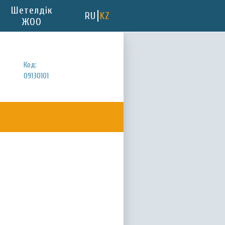
Шетелдік
RU
KZ
ЖОО
Код:
09130101