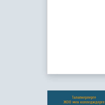
Талапкерлерге
ЖОО мен колледждерге