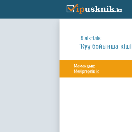
Біліктілік:
"Күту бойынша кіші
Мамандық:
Мейіргерлік іс