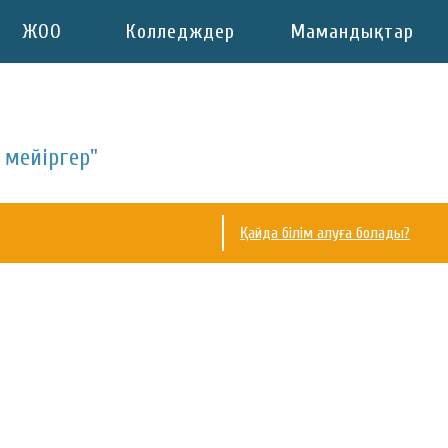
ЖОО
Колледждер
Мамандықтар
 мейіргер"
Қайда білім алуға болады?