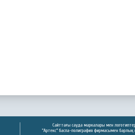
Сайттағы сауда маркалары мен логотиптер 
"Артекс" баспа-полиграфия фирмасымен барлық 