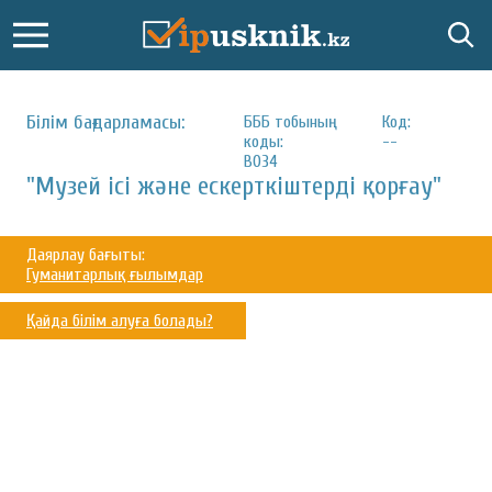
Білім бағдарламасы:
БББ тобының
Код:
коды:
--
B034
"Музей ісі және ескерткіштерді қорғау"
Даярлау бағыты:
Гуманитарлық ғылымдар
Қайда білім алуға болады?