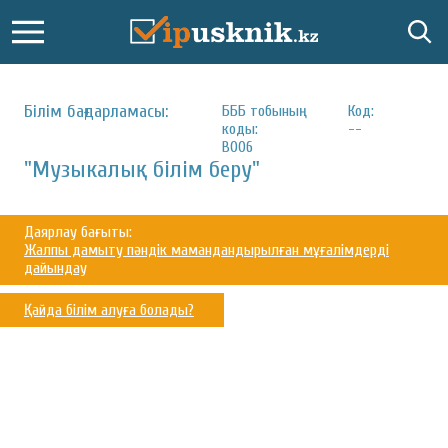
Білім бағдарламасы:
БББ тобының
Код:
коды:
--
В006
"Музыкалық білім беру"
Даярлау бағыты:
Жалпы дамыту пәндік мамандандырылған мұғалімдерді
дайындау
Қайда білім алуға болады?