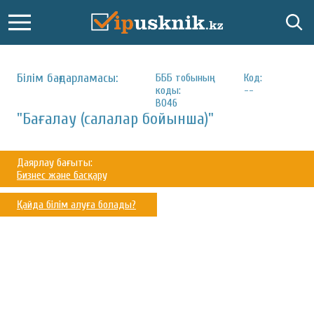
Білім бағдарламасы:
БББ тобының
Код:
коды:
--
B046
"Бағалау (салалар бойынша)"
Даярлау бағыты:
Бизнес және басқару
Қайда білім алуға болады?