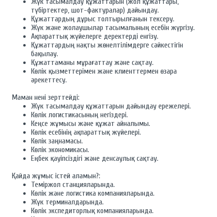
Жүк тасымалдау құжаттарын (жол құжаттары,
түбіртектер, шот-фактуралар) дайындау.
Құжаттардың дұрыс толтырылғанын тексеру.
Жүк және жолаушылар тасымалының есебін жүргізу.
Ақпараттық жүйелерге деректерді енгізу.
Құжаттардың нақты жөнелтілімдерге сәйкестігін
бақылау.
Құжаттаманы мұрағаттау және сақтау.
Көлік қызметтерімен және клиенттермен өзара
әрекеттесу.
Маман нені зерттейді:
Жүк тасымалдау құжаттарын дайындау ережелері.
Көлік логистикасының негіздері.
Кеңсе жұмысы және құжат айналымы.
Көлік есебінің ақпараттық жүйелері.
Көлік заңнамасы.
Көлік экономикасы.
Еңбек қауіпсіздігі және денсаулық сақтау.
Қайда жұмыс істей аламын?:
Теміржол станцияларында.
Көлік және логистика компанияларында.
Жүк терминалдарында.
Көлік экспедиторлық компанияларында.