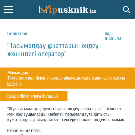
Біліктілік:
Код:
10410204
"Тасымалдау құжаттарын өңдеу
жөніндегі оператор"
Мамандық:
Темір жол көлігімен апаруды ұйымдастыру және қозғалысты
басқару
Қайда білім алуға болады?
"Жүк тасымалдау құжаттарын өңдеу операторы" - жүктер
мен жолаушыларды көлікпен тасымалдауға қатысты
құжаттарды дайындайтын, тексеретін және өңдейтін маман.
Негізгі міндеттері: