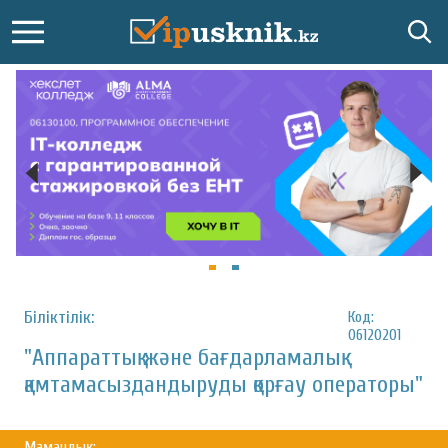
Біліктілік:
Код:
06120201
"Аппараттық және бағдарламалық
қамтамасыздандыруды қорғау операторы"
Мамандық: