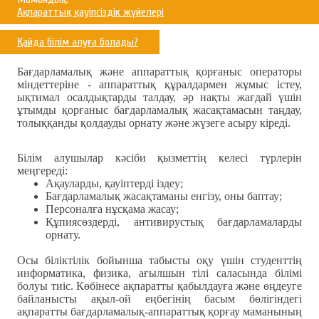
Ақпараттық қауіпсіздік жүйелері
Қайда білім алуға болады?
Бағдарламалық және аппараттық қорғаныс операторы
міндеттеріне - аппараттық құралдармен жұмыс істеу,
ықтимал осалдықтарды талдау, әр нақты жағдай үшін
ұтымды қорғаныс бағдарламалық жасақтамасын таңдау,
толыққанды қолдауды орнату және жүзеге асыру кіреді.
Білім алушылар кәсіби қызметтің келесі түрлерін
меңгереді:
Ақауларды, қауіптерді іздеу;
Бағдарламалық жасақтаманы енгізу, оны баптау;
Персоналға нұсқама жасау;
Құпиясөздерді, антивирустық бағдарламаларды
орнату.
Осы біліктілік бойынша табысты оқу үшін студенттің
информатика, физика, ағылшын тілі саласында білімі
болуы тиіс. Көбінесе ақпаратты қабылдауға және өңдеуге
байланысты ақыл-ой еңбегінің басым бөлігіндегі
ақпаратты бағдарламалық-аппараттық қорғау маманының