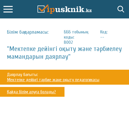
Білім бағдарламасы:
БББ тобының
Код:
коды:
--
B002
"Мектепке дейінгі оқыту және тәрбиелеу
мамандарын даярлау"
Даярлау бағыты:
Мектепке дейінгі тәрбие және оқыту педагогикасы
Қайда білім алуға болады?