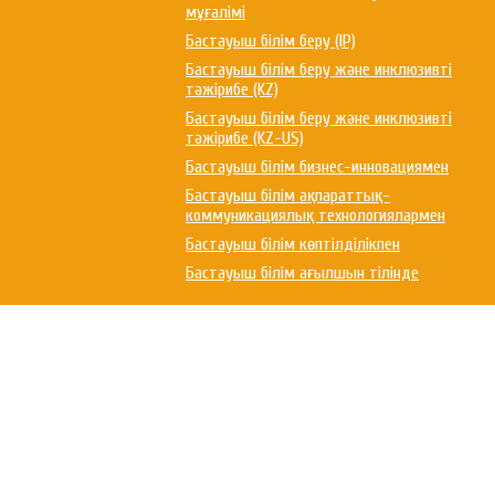
мұғалімі
Бастауыш білім беру (IP)
Бастауыш білім беру және инклюзивті
тәжірибе (KZ)
Бастауыш білім беру және инклюзивті
тәжірибе (KZ-US)
Бастауыш білім бизнес-инновациямен
Бастауыш білім ақпараттық-
коммуникациялық технологиялармен
Бастауыш білім көптілділікпен
Бастауыш білім ағылшын тілінде