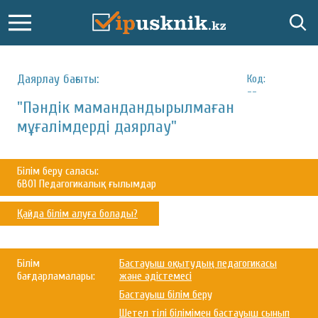
Даярлау бағыты:
Код:
--
"Пәндік мамандандырылмаған
мұғалімдерді даярлау"
Білім беру саласы:
6В01 Педагогикалық ғылымдар
Қайда білім алуға болады?
Білім
Бастауыш оқытудың педагогикасы
бағдарламалары:
және әдістемесі
Бастауыш білім беру
Шетел тілі білімімен бастауыш сынып