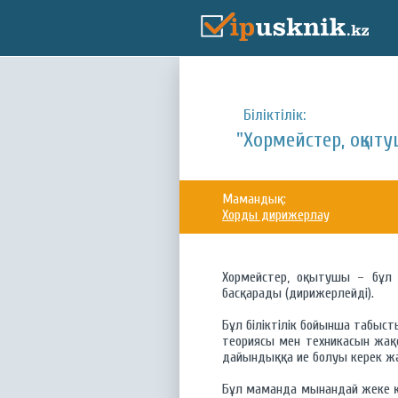
Біліктілік:
"Хормейстер, оқыт
Мамандық:
Хорды дирижерлау
Хормейстер, оқытушы – бұл 
басқарады (дирижерлейді).
Бұл біліктілік бойынша табыст
теориясы мен техникасын жақс
дайындыққа ие болуы керек жән
Бұл маманда мынандай жеке қа