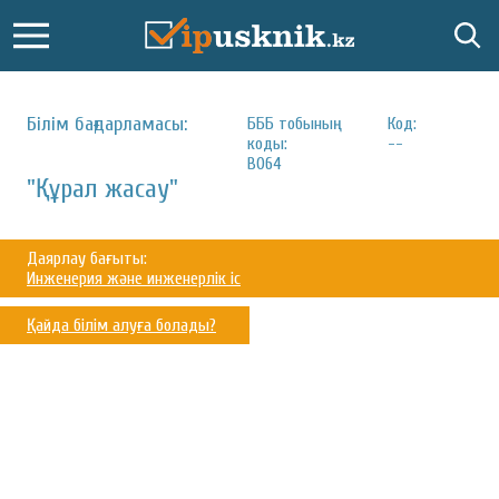
Білім бағдарламасы:
БББ тобының
Код:
коды:
--
B064
"Құрал жасау"
Даярлау бағыты:
Инженерия және инженерлік іс
Қайда білім алуға болады?